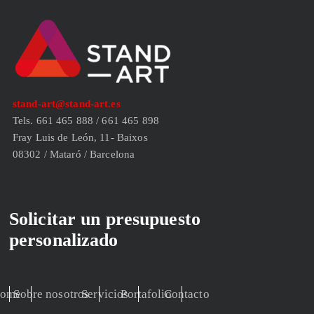
stand-art@stand-art.es
Tels. 661 465 888 / 661 465 898
Fray Luis de León, 11- Baixos
08302 / Mataró / Barcelona
Solicitar un presupuesto
personalizado
ome
Sobre nosotros
Servicios
Portafolio
Contacto