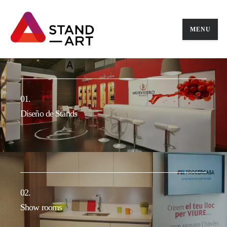
MENU
01.
02.