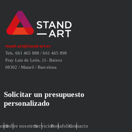
stand-art@stand-art.es
Tels. 661 465 888 / 661 465 898
Fray Luis de León, 11- Baixos
08302 / Mataró / Barcelona
Solicitar un presupuesto
personalizado
ome
Sobre nosotros
Servicios
Portafolio
Contacto