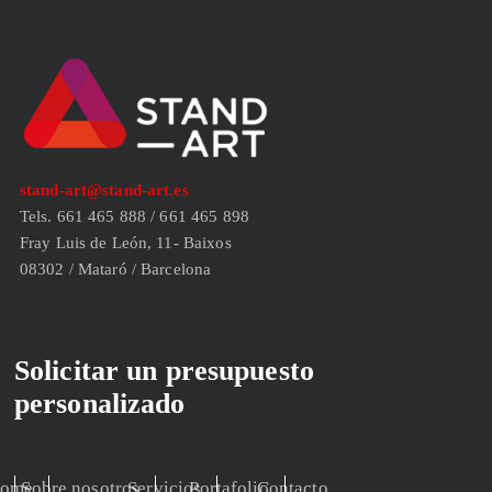
stand-art@stand-art.es
Tels. 661 465 888 / 661 465 898
Fray Luis de León, 11- Baixos
08302 / Mataró / Barcelona
Solicitar un presupuesto
personalizado
ome
Sobre nosotros
Servicios
Portafolio
Contacto