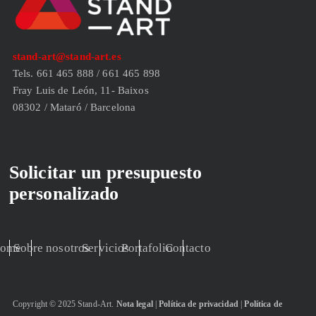
stand-art@stand-art.es
Tels. 661 465 888 / 661 465 898
Fray Luis de León, 11- Baixos
08302 / Mataró / Barcelona
Solicitar un presupuesto
personalizado
ome
Sobre nosotros
Servicios
Portafolio
Contacto
Copyright © 2025 Stand-Art.
Nota legal
|
Política de privacidad
|
Política de