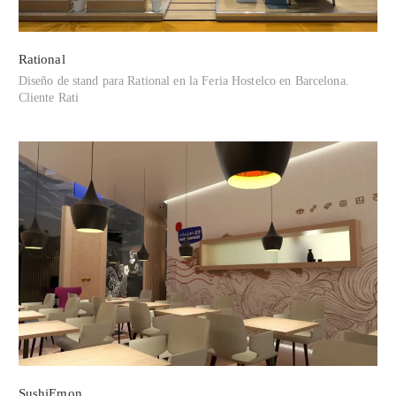
Rational
Diseño de stand para Rational en la Feria Hostelco en Barcelona.
Cliente Rati
SushiEmon