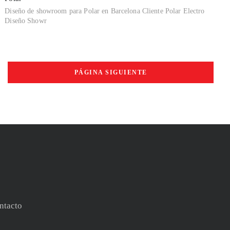
Diseño de showroom para Polar en Barcelona Cliente Polar Electro
Diseño Showr
PÁGINA SIGUIENTE
ntacto