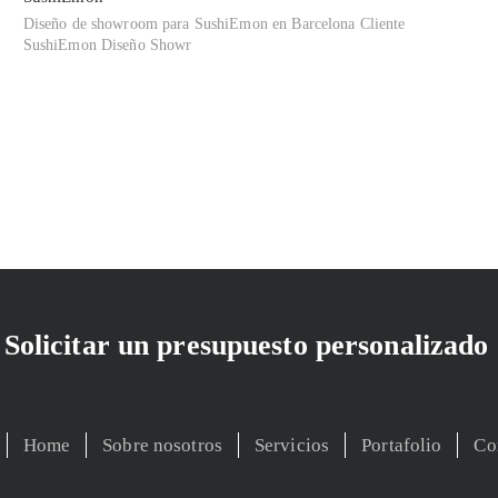
Diseño de showroom para SushiEmon en Barcelona Cliente
SushiEmon Diseño Showr
Solicitar un presupuesto personalizado
Home
Sobre nosotros
Servicios
Portafolio
Co