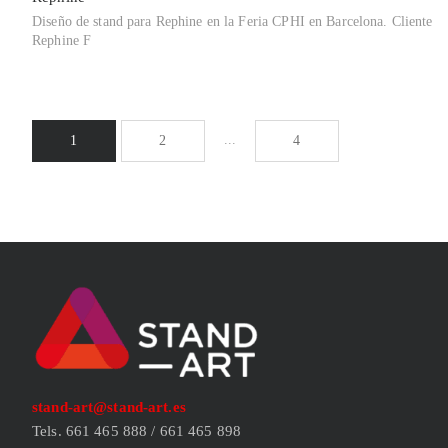
Diseño de stand para Rephine en la Feria CPHI en Barcelona. Cliente
Rephine F
...
1
2
4
stand-art@stand-art.es
Tels. 661 465 888 / 661 465 898