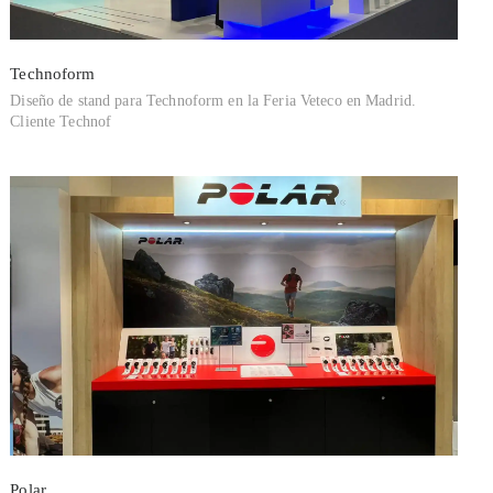
Technoform
Diseño de stand para Technoform en la Feria Veteco en Madrid.
Cliente Technof
Polar