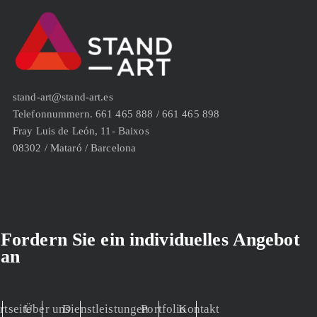
stand-art@stand-art.es
Telefonnummern. 661 465 888 / 661 465 898
Fray Luis de León, 11- Baixos
08302 / Mataró / Barcelona
Fordern Sie ein individuelles Angebot
an
rtseite
Über uns
Dienstleistungen
Portfolio
Kontakt