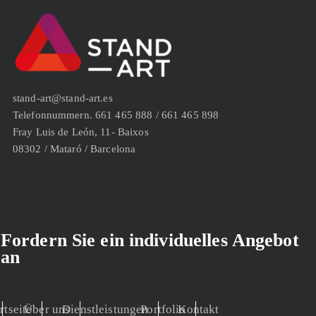
stand-art@stand-art.es
Telefonnummern. 661 465 888 / 661 465 898
Fray Luis de León, 11- Baixos
08302 / Mataró / Barcelona
Fordern Sie ein individuelles Angebot
an
rtseite
Über uns
Dienstleistungen
Portfolio
Kontakt