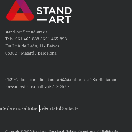
stand-art@stand-art.es
Tels. 661 465 888 / 661 465 898
Fra Luis de León, 11- Baixos
08302 / Mataró / Barcelona
<h2><a href=»mailto:stand-art@stand-art.es»>Sol·licitar un
pressupost personalitzat</a></h2>
me
Sobre nosaltres
Serveis
Portafoli
Contacte
Copyright © 2025 Stand-Art.
Nota legal
|
Política de privacidad
|
Política de