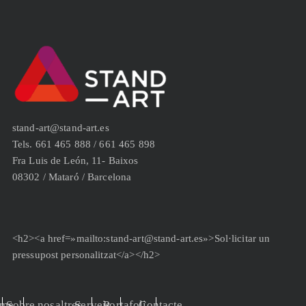
stand-art@stand-art.es
Tels. 661 465 888 / 661 465 898
Fra Luis de León, 11- Baixos
08302 / Mataró / Barcelona
<h2><a href=»mailto:stand-art@stand-art.es»>Sol·licitar un
pressupost personalitzat</a></h2>
me
Sobre nosaltres
Serveis
Portafoli
Contacte