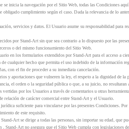
e se inicia la navegación por el Sitio Web, todas las Condiciones aquí 
de obligado cumplimiento según el caso. Dada la relevancia de lo anteri
ción, servicios y datos. El Usuario asume su responsabilidad para rea
cidos por Stand-Art sin que sea contrario a lo dispuesto por las prese
erceros o del mismo funcionamiento del Sitio Web.
suario en los formularios extendidos por Stand-Art para el acceso a ci
 de cualquier hecho que permita el uso indebido de la información regi
ñas, con el fin de proceder a su inmediata cancelación.
ios y aportaciones que vulneren la ley, el respeto a la dignidad de la 
ncia, el orden o la seguridad pública o que, a su juicio, no resultaran
s vertidas por los Usuarios a través de comentarios u otras herramient
e relación de carácter comercial entre Stand-Art y el Usuario.
urídica suficiente para vincularse por las presentes Condiciones. Por 
miento de este requisito.
e Stand-Art se dirige a todas las personas, sin importar su edad, que p
n . Stand-Art no asegura que el Sitio Web cumpla con legislaciones de o