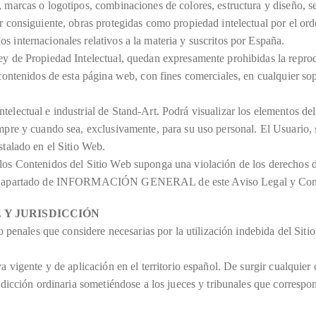
, marcas o logotipos, combinaciones de colores, estructura y diseño, 
r consiguiente, obras protegidas como propiedad intelectual por el ord
s internacionales relativos a la materia y suscritos por España.
ey de Propiedad Intelectual, quedan expresamente prohibidas la reprod
 contenidos de esta página web, con fines comerciales, en cualquier sop
electual e industrial de Stand-Art. Podrá visualizar los elementos del
empre y cuando sea, exclusivamente, para su uso personal. El Usuario, 
stalado en el Sitio Web.
 los Contenidos del Sitio Web suponga una violación de los derechos d
o del apartado de INFORMACIÓN GENERAL de este Aviso Legal y Con
 Y JURISDICCIÓN
s o penales que considere necesarias por la utilización indebida del Si
a vigente y de aplicación en el territorio español. De surgir cualquier 
risdicción ordinaria sometiéndose a los jueces y tribunales que corres