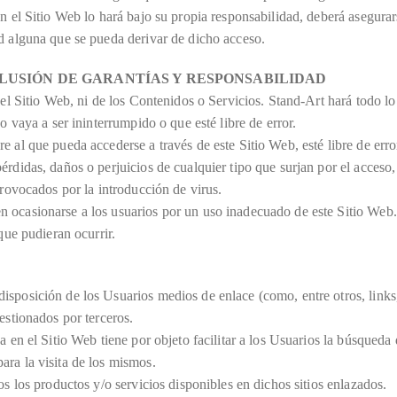
en el Sitio Web lo hará bajo su propia responsabilidad, deberá asegura
ad alguna que se pueda derivar de dicho acceso.
XCLUSIÓN DE GARANTÍAS Y RESPONSABILIDAD
 del Sitio Web, ni de los Contenidos o Servicios. Stand-Art hará todo 
o vaya a ser ininterrumpido o que esté libre de error.
e al que pueda accederse a través de este Sitio Web, esté libre de err
érdidas, daños o perjuicios de cualquier tipo que surjan por el acceso
provocados por la introducción de virus.
 ocasionarse a los usuarios por un uso inadecuado de este Sitio Web.
que pudieran ocurrir.
isposición de los Usuarios medios de enlace (como, entre otros, links
estionados por terceros.
 en el Sitio Web tiene por objeto facilitar a los Usuarios la búsqueda 
ara la visita de los mismos.
os los productos y/o servicios disponibles en dichos sitios enlazados.