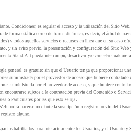
O
ante, Condiciones) es regular el acceso y la utilización del Sitio Web
nto de forma estática como de forma dinámica, es decir, el árbol de nav
os) y todos aquellos servicios o recursos en línea que en su caso ofre
to, y sin aviso previo, la presentación y configuración del Sitio Web 
ento Stand-Art pueda interrumpir, desactivar y/o cancelar cualquiera 
regla general, es gratuito sin que el Usuario tenga que proporcionar una
ciones suministrada por el proveedor de acceso que hubiere contratado 
iones suministrada por el proveedor de acceso, y que hubiere contrata
en encontrarse sujetos a la contratación previa del Contenido o Servic
s o Particulares por las que esto se rija.
 Web podrá hacerse mediante la suscripción o registro previo del Usuar
 registro alguno.
spacios habilitados para interactuar entre los Usuarios, y el Usuario 