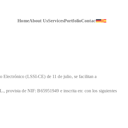
Home
About Us
Services
Portfolio
Contact
Electrónico (LSSI-CE) de 11 de julio, se facilitan a
 provista de NIF: B65951949 e inscrita en: con los siguientes