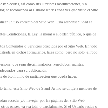
establecidas, así como sus ulteriores modificaciones, sin
or, se recomienda al Usuario leerlas cada vez que visite el Sitio
lizar un uso correcto del Sitio Web. Esta responsabilidad se
ntes Condiciones, la Ley, la moral o el orden público, o que de
ertos Contenidos o Servicios ofrecidos por el Sitio Web. En todo
strada en dichos formularios, tales como, pero no solo, el robo,
persona, que sean discriminatorios, xenófobos, racistas,
 adecuados para su publicación.
as de blogging o de participación que pueda haber.
lo tanto, este Sitio Web de Stand-Art no se dirige a menores de
uedan acceder y/o navegar por las páginas del Sitio Web.
tros países, ya sea total o parcialmente. Si el Usuario reside o