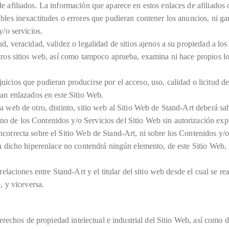
 afiliados. La información que aparece en estos enlaces de afiliados o
bles inexactitudes o errores que pudieran contener los anuncios, ni ga
y/o servicios.
d, veracidad, validez o legalidad de sitios ajenos a su propiedad a lo
tros sitios web, así como tampoco aprueba, examina ni hace propios los
icios que pudieran producirse por el acceso, uso, calidad o licitud d
ean enlazados en este Sitio Web.
a web de otro, distinto, sitio web al Sitio Web de Stand-Art deberá sa
o de los Contenidos y/o Servicios del Sitio Web sin autorización exp
ncorrecta sobre el Sitio Web de Stand-Art, ni sobre los Contenidos y/
ca dicho hiperenlace no contendrá ningún elemento, de este Sitio Web
relaciones entre Stand-Art y el titular del sitio web desde el cual se r
, y viceversa.
 derechos de propiedad intelectual e industrial del Sitio Web, así como 